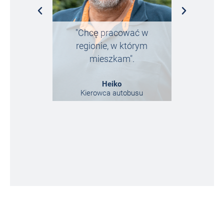
"Chcę pracować w
„Trafiłe
regionie, w którym
przypadek,
mieszkam".
tego 
Heiko
Kierowca autobusu
Marketi