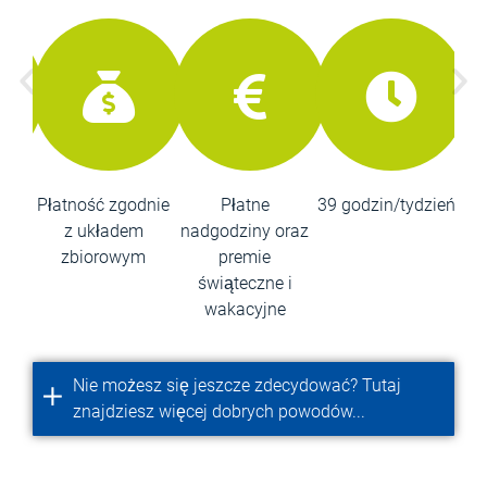
eże
Płatność zgodnie
Płatne
39 godzin/tydzień
3
z układem
nadgodziny oraz
zbiorowym
premie
świąteczne i
wakacyjne
Nie możesz się jeszcze zdecydować? Tutaj
znajdziesz więcej dobrych powodów...