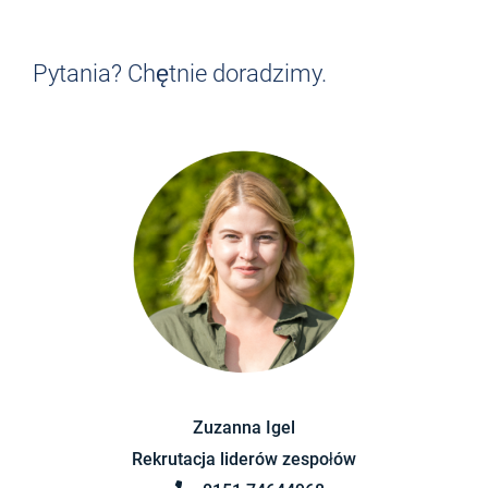
Znajdź pracę, która Ci
odpowiada!
Pytania? Chętnie doradzimy.
> POWRÓT DO PRZEGLĄDU ZADAŃ
Zuzanna Igel
Rekrutacja liderów zespołów