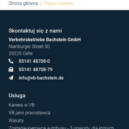
Strona główna
Praca i kariera
Skontaktuj się z nami
Verkehrsbetriebe Bachstein GmbH
Nienburger Street 50
29225 Celle
05141 48708-0
05141 48708-79
info@vb-bachstein.de
Usługa
Kariera w VB
VB jako pracodawca
Wakaty
Zostanie kierowcą autobusu - 3 powody, dla których