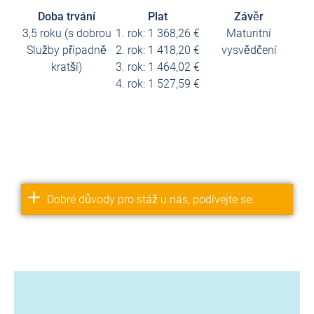
Doba trvání
Plat
Závěr
rné
3,5 roku (s dobrou
1. rok: 1 368,26 €
Maturitní
odle
Služby případně
2. rok: 1 418,20 €
vysvědčení
kratší)
3. rok: 1 464,02 €
4. rok: 1 527,59 €
Dobré důvody pro stáž u nás, podívejte se: