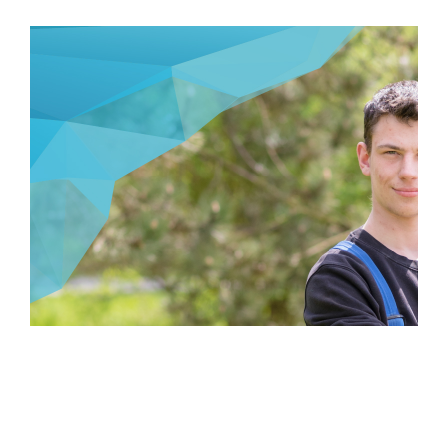
Nemáte vzdělání jako
mechatronik motorových vozidel?
(m/ž/d)
> ZPĚT NA ŠKOLENÍ POVOLÁNÍ