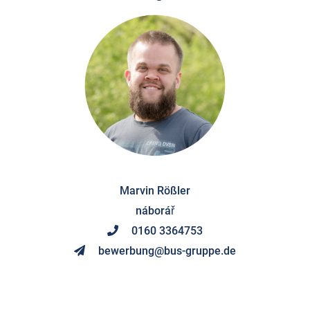
Marvin Rößler
náborář
0160 3364753
bewerbung@bus-gruppe.de