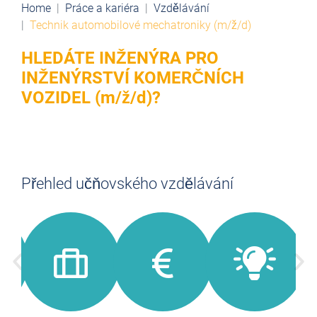
Home
Práce a kariéra
Vzdělávání
Technik automobilové mechatroniky (m/ž/d)
HLEDÁTE INŽENÝRA PRO
INŽENÝRSTVÍ KOMERČNÍCH
VOZIDEL (m/ž/d)?
Přehled učňovského vzdělávání