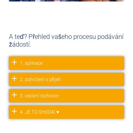
MÁTE NA TO CHUŤ? ANO? ANO!
> PŘIHLÁSIT SE NYNÍ
A teď? Přehled vašeho procesu podávání
žádostí.
1. aplikace
2. potvrzení o přijetí
3. osobní rozhovor
4. JE TO SHODA! ♥