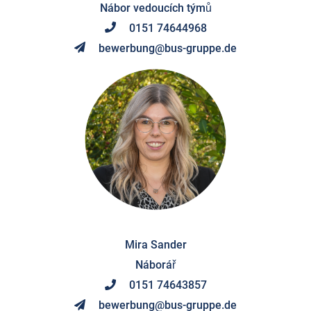
Nábor vedoucích týmů
0151 74644968
bewerbung@bus-gruppe.de
Mira Sander
Náborář
0151 74643857
bewerbung@bus-gruppe.de