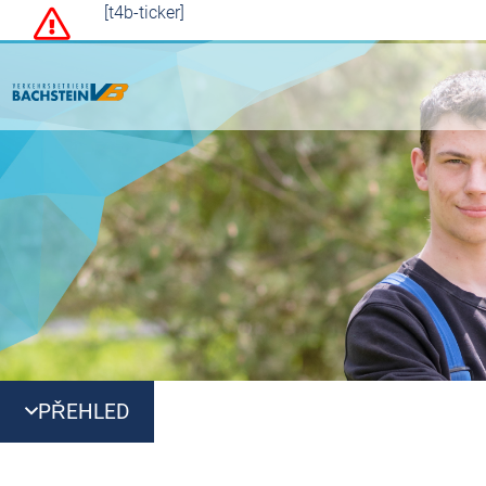
[t4b-ticker]
PŘEHLED