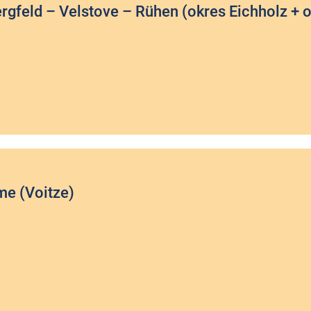
ergfeld – Velstove – Rühen (okres Eichholz + 
me (Voitze)