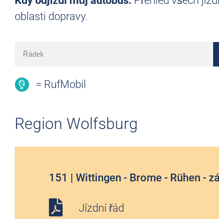
Kdy odjíždí můj autobus:
Přehled všech jízd
oblasti dopravy.
= RufMobil
Region Wolfsburg
151 | Wittingen - Brome - Rühen - 
Jízdní řád