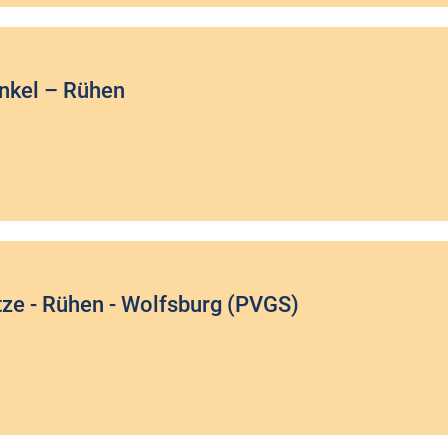
inkel – Rühen
ötze - Rühen - Wolfsburg (PVGS)