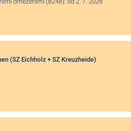
ními omezeními (B248): od 2. 7. 2026
hen (SZ Eichholz + SZ Kreuzheide)