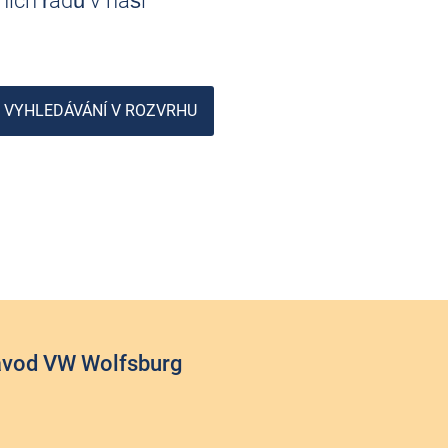
ních řádů v naší
VYHLEDÁVÁNÍ V ROZVRHU
závod VW Wolfsburg