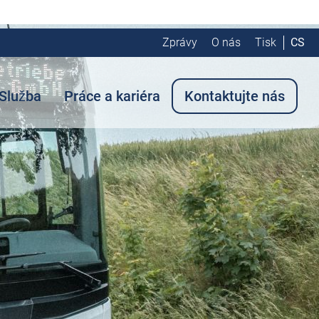
Zprávy
O nás
Tisk
CS
Služba
Práce a kariéra
Kontaktujte nás