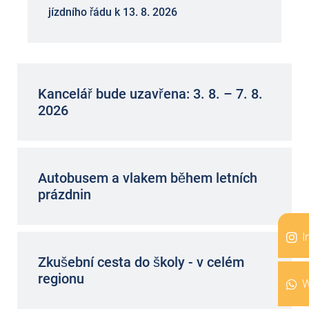
jízdního řádu k 13. 8. 2026
Kancelář bude uzavřena: 3. 8. – 7. 8.
2026
Autobusem a vlakem během letních
prázdnin
I
Zkušební cesta do školy - v celém
regionu
W