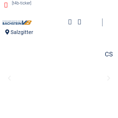
a
[t4b-ticker]
o
b
s
a
Salzgitter
h
CS