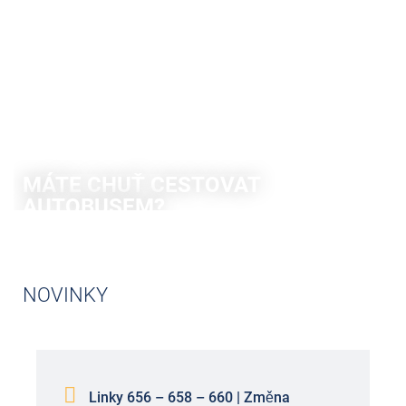
MÁTE CHUŤ CESTOVAT
AUTOBUSEM?
Existuje mnoho dobrých důvodů, proč se stát řidičem autobusu.
Zjistěte to!
NOVINKY
INFORMOVAT NYNÍ
Linky 656 – 658 – 660 | Změna