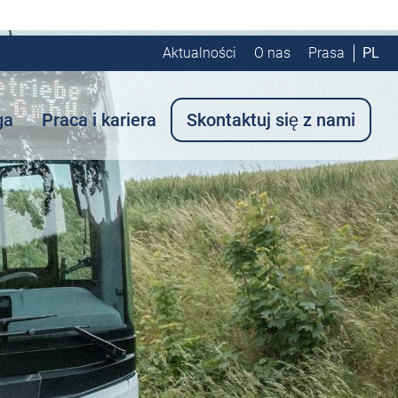
Aktualności
O nas
Prasa
PL
ga
Praca i kariera
Skontaktuj się z nami