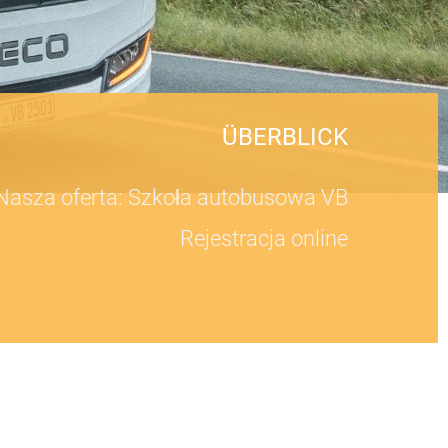
ÜBERBLICK
Nasza oferta: Szkoła autobusowa VB
Rejestracja online