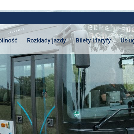
ilność
Rozkłady jazdy
Bilety i taryfy
Usłu