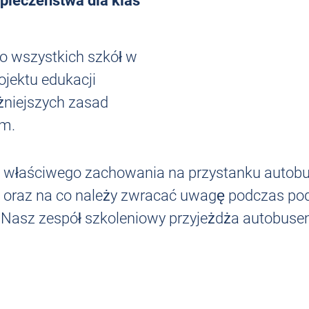
zpieczeństwa dla klas
o wszystkich szkół w
jektu edukacji
żniejszych zasad
em.
ię właściwego zachowania na przystanku autobu
u oraz na co należy zwracać uwagę podczas p
. Nasz zespół szkoleniowy przyjeżdża autobusem