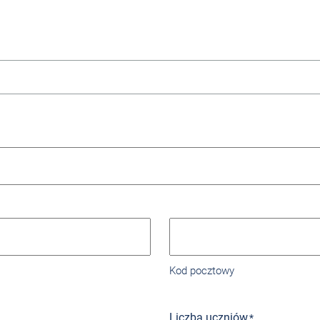
Kod pocztowy
Liczba uczniów
*