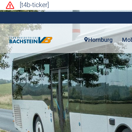
[t4b-ticker]
Hornburg
Mob