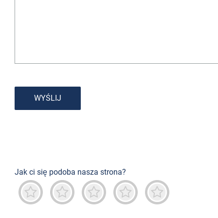
WYŚLIJ
Jak ci się podoba nasza strona?
Okropny
Niedobrze
Neutralny
Przeważnie dobry
Znakomity