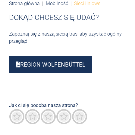
Strona główna
Mobilność
Sieci liniowe
DOKĄD CHCESZ SIĘ UDAĆ?
Zapoznaj się z naszą siecią tras, aby uzyskać ogólny
przegląd.
REGION WOLFENBÜTTEL
Jak ci się podoba nasza strona?
Okropny
Niedobrze
Neutralny
Przeważnie dobry
Znakomity