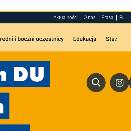
Aktualności
O nas
Prasa
PL
edni i boczni uczestnicy
Edukacja
Staż