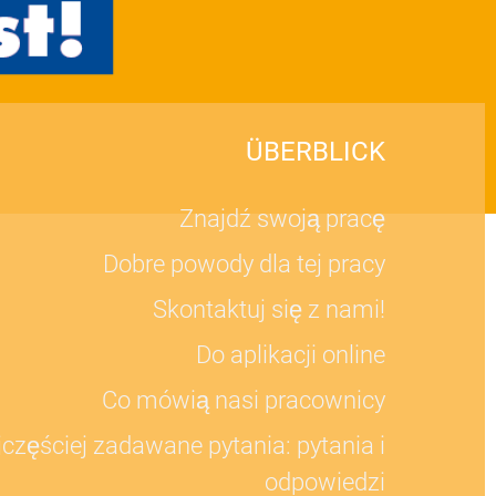
ÜBERBLICK
Znajdź swoją pracę
Dobre powody dla tej pracy
Skontaktuj się z nami!
Do aplikacji online
Co mówią nasi pracownicy
częściej zadawane pytania: pytania i
odpowiedzi