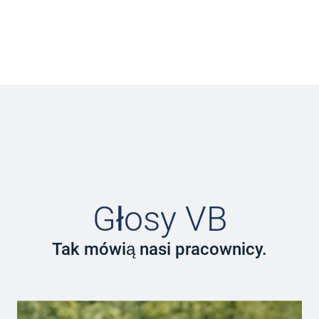
z wyprzedzać, musisz
ić pas ruchu".
 DO APLIKACJI ONLINE
Głosy VB
Tak mówią nasi pracownicy.