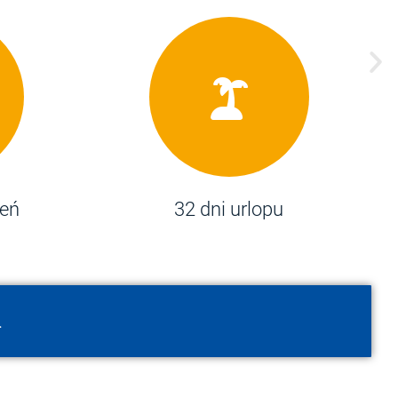
ień
32 dni urlopu
P
.