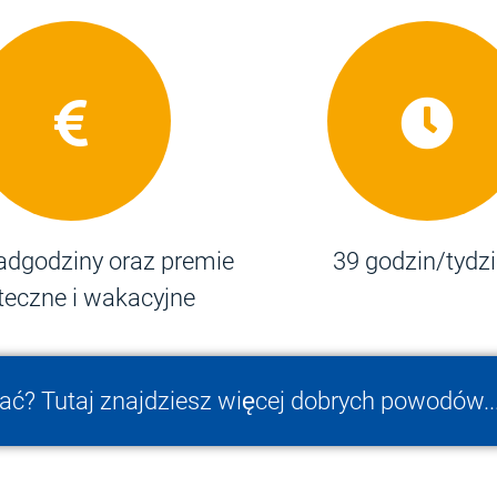
adgodziny oraz premie
39 godzin/tydz
teczne i wakacyjne
ć? Tutaj znajdziesz więcej dobrych powodów..