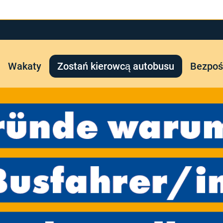
Wakaty
Zostań kierowcą autobusu
Bezpośr