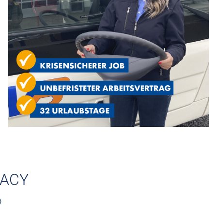
RACY
o