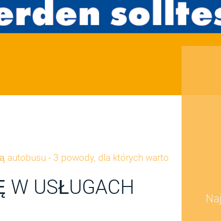
ą autobusu - 3 powody, dla których warto
Ę W USŁUGACH
Naj