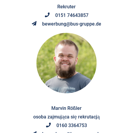
Rekruter
0151 74643857
bewerbung@bus-gruppe.de
Marvin Rößler
osoba zajmująca się rekrutacją
0160 3364753