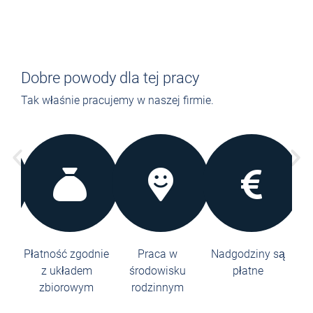
Dobre powody dla tej pracy
Tak właśnie pracujemy w naszej firmie.
zi i
Płatność zgodnie
Praca w
Nadgodziny są
ronę
z układem
środowisku
płatne
t
zbiorowym
rodzinnym