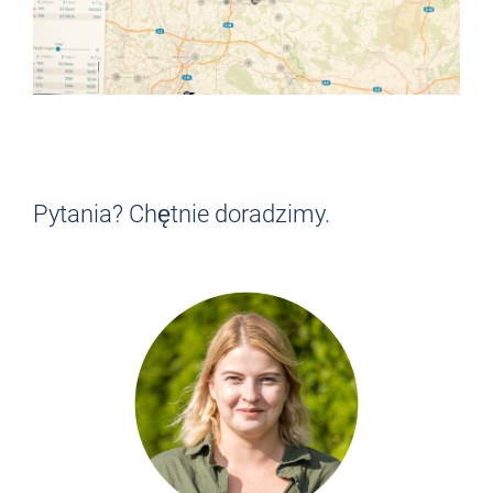
NIE DO KOŃCA CI ODPOWIADA?
Znajdź pracę, która Ci
odpowiada!
Pytania? Chętnie doradzimy.
> POWRÓT DO PRZEGLĄDU ZADAŃ