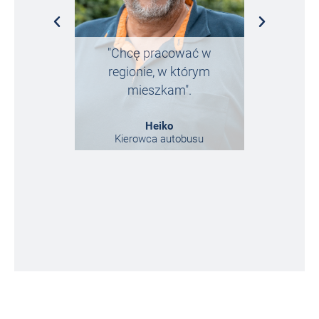
"Chcę pracować w
„Trafiłe
regionie, w którym
przypadek
mieszkam".
tego ni
Heiko
Kierowca autobusu
Marketi