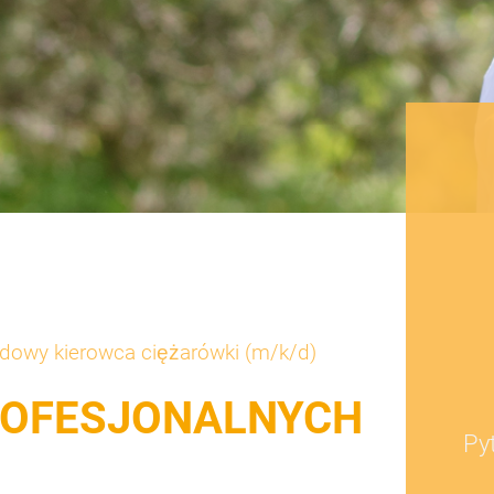
owy kierowca ciężarówki (m/k/d)
ROFESJONALNYCH
Py