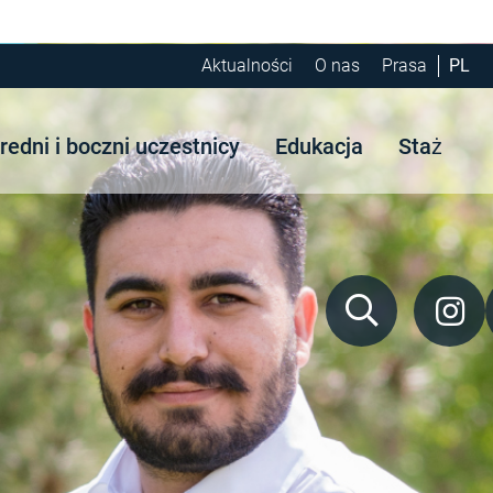
Aktualności
O nas
Prasa
PL
edni i boczni uczestnicy
Edukacja
Staż