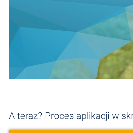
MASZ NA TO
OCHOTĘ? TAK? 
A teraz? Proces aplikacji w sk