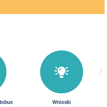
utobus
Wnioski