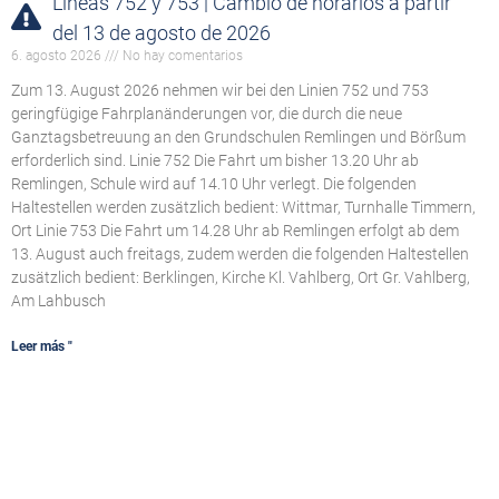
Líneas 752 y 753 | Cambio de horarios a partir
del 13 de agosto de 2026
6. agosto 2026
No hay comentarios
Zum 13. August 2026 nehmen wir bei den Linien 752 und 753
geringfügige Fahrplanänderungen vor, die durch die neue
Ganztagsbetreuung an den Grundschulen Remlingen und Börßum
erforderlich sind. Linie 752 Die Fahrt um bisher 13.20 Uhr ab
Remlingen, Schule wird auf 14.10 Uhr verlegt. Die folgenden
Haltestellen werden zusätzlich bedient: Wittmar, Turnhalle Timmern,
Ort Linie 753 Die Fahrt um 14.28 Uhr ab Remlingen erfolgt ab dem
13. August auch freitags, zudem werden die folgenden Haltestellen
zusätzlich bedient: Berklingen, Kirche Kl. Vahlberg, Ort Gr. Vahlberg,
Am Lahbusch
Leer más "