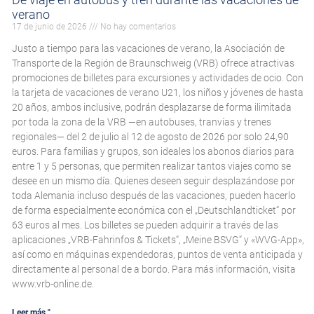
verano
17 de junio de 2026
No hay comentarios
Justo a tiempo para las vacaciones de verano, la Asociación de
Transporte de la Región de Braunschweig (VRB) ofrece atractivas
promociones de billetes para excursiones y actividades de ocio. Con
la tarjeta de vacaciones de verano U21, los niños y jóvenes de hasta
20 años, ambos inclusive, podrán desplazarse de forma ilimitada
por toda la zona de la VRB —en autobuses, tranvías y trenes
regionales— del 2 de julio al 12 de agosto de 2026 por solo 24,90
euros. Para familias y grupos, son ideales los abonos diarios para
entre 1 y 5 personas, que permiten realizar tantos viajes como se
desee en un mismo día. Quienes deseen seguir desplazándose por
toda Alemania incluso después de las vacaciones, pueden hacerlo
de forma especialmente económica con el „Deutschlandticket“ por
63 euros al mes. Los billetes se pueden adquirir a través de las
aplicaciones „VRB-Fahrinfos & Tickets“, „Meine BSVG“ y «WVG-App»,
así como en máquinas expendedoras, puntos de venta anticipada y
directamente al personal de a bordo. Para más información, visita
www.vrb-online.de.
Leer más "