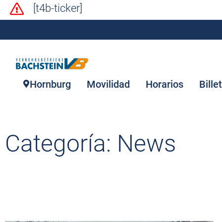
[t4b-ticker]
Hornburg
Movilidad
Horarios
Bille
Categoría: News