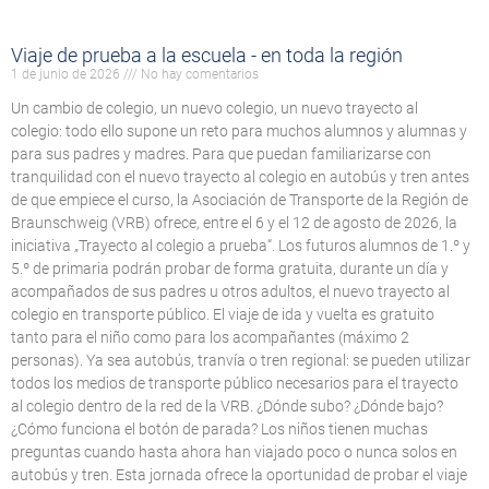
Viaje de prueba a la escuela - en toda la región
1 de junio de 2026
No hay comentarios
Un cambio de colegio, un nuevo colegio, un nuevo trayecto al
colegio: todo ello supone un reto para muchos alumnos y alumnas y
para sus padres y madres. Para que puedan familiarizarse con
tranquilidad con el nuevo trayecto al colegio en autobús y tren antes
de que empiece el curso, la Asociación de Transporte de la Región de
Braunschweig (VRB) ofrece, entre el 6 y el 12 de agosto de 2026, la
iniciativa „Trayecto al colegio a prueba“. Los futuros alumnos de 1.º y
5.º de primaria podrán probar de forma gratuita, durante un día y
acompañados de sus padres u otros adultos, el nuevo trayecto al
colegio en transporte público. El viaje de ida y vuelta es gratuito
tanto para el niño como para los acompañantes (máximo 2
personas). Ya sea autobús, tranvía o tren regional: se pueden utilizar
todos los medios de transporte público necesarios para el trayecto
al colegio dentro de la red de la VRB. ¿Dónde subo? ¿Dónde bajo?
¿Cómo funciona el botón de parada? Los niños tienen muchas
preguntas cuando hasta ahora han viajado poco o nunca solos en
autobús y tren. Esta jornada ofrece la oportunidad de probar el viaje