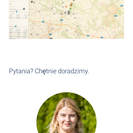
NIE DO KOŃCA CI ODPOWIADA?
Znajdź pracę, która Ci
odpowiada!
Pytania? Chętnie doradzimy.
> POWRÓT DO PRZEGLĄDU ZADAŃ