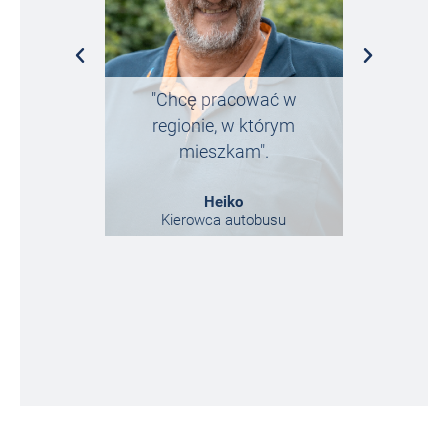
"Chcę pracować w
„Trafiłe
regionie, w którym
przypadek
mieszkam".
tego ni
Heiko
Kierowca autobusu
Marketi