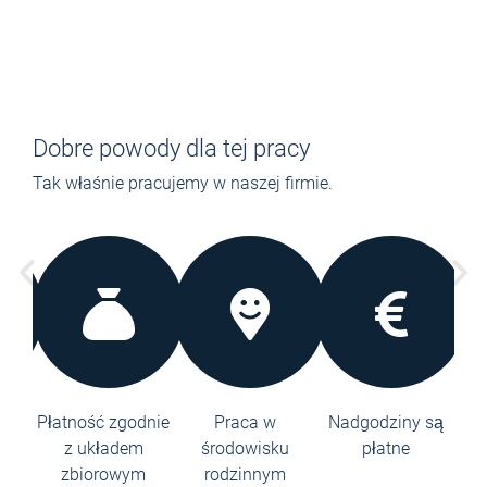
Dobre powody dla tej pracy
Tak właśnie pracujemy w naszej firmie.
zi i
Płatność zgodnie
Praca w
Nadgodziny są
3
ronę
z układem
środowisku
płatne
t
zbiorowym
rodzinnym