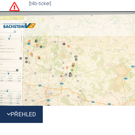
[t4b-ticker]
PŘEHLED