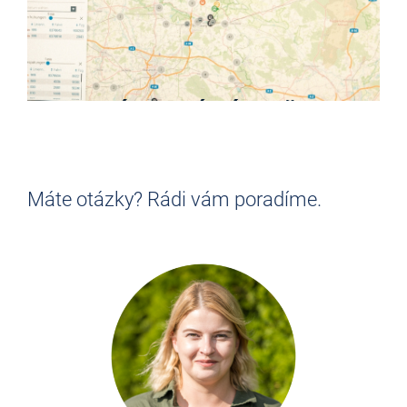
NENÍ PRO VÁS ÚPLNĚ TO
PRAVÉ?
Najděte si práci, která
Máte otázky? Rádi vám poradíme.
vyhovuje VÁM!
> ZPĚT NA PŘEHLED PRACOVNÍCH MÍST