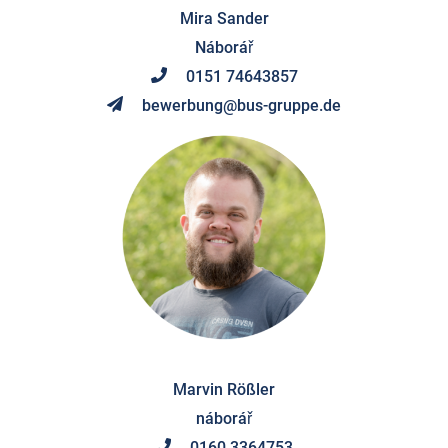
Mira Sander
Náborář
0151 74643857
bewerbung@bus-gruppe.de
Marvin Rößler
náborář
0160 3364753