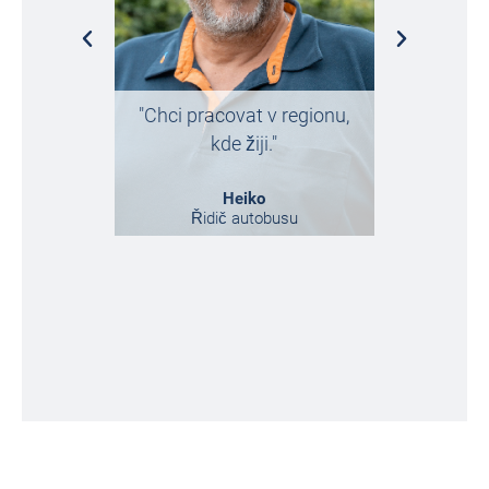
„Na VB js
"Chci pracovat v regionu,
náhodou
kde žiji."
toho 
Heiko
Řidič autobusu
Market