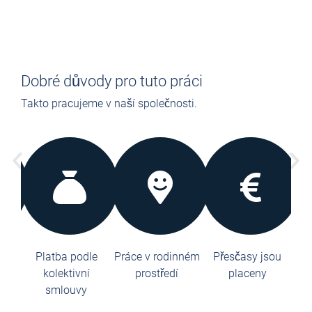
Dobré důvody pro tuto práci
Takto pracujeme v naší společnosti.
dem
Platba podle
Práce v rodinném
Přesčasy jsou
3
spět
kolektivní
prostředí
placeny
pr
matu
smlouvy