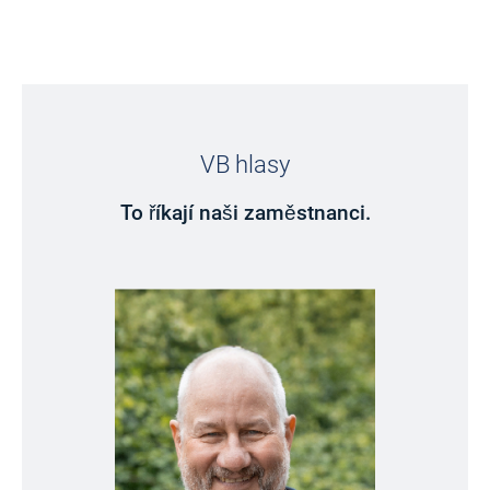
VB hlasy
To říkají naši zaměstnanci.