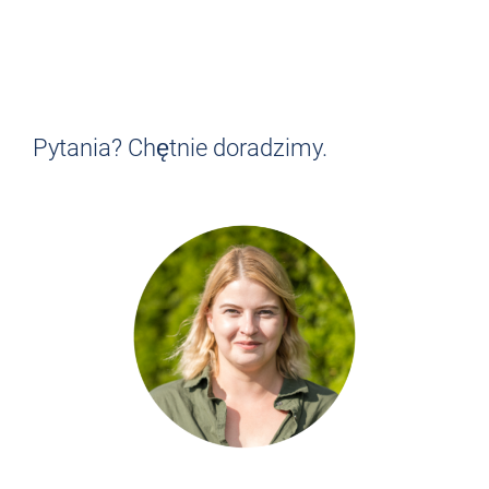
MASZ OCHOTĘ NA PODRÓŻ
AUTOBUSEM?
Istnieje wiele powodów, dla których warto
zostać kierowcą autobusu.
Dowiedz się!
Pytania? Chętnie doradzimy.
POINFORMUJ TERAZ