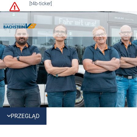
[t4b-ticker]
PRZEGLĄD