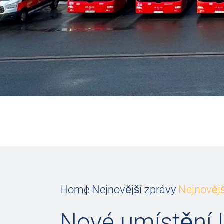
Home
Nejnovější zprávy
Nejnovějš
Nové umístění |