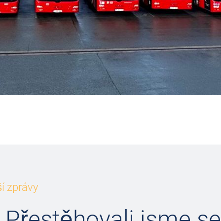
í zprávy
 Přestěhovali jsme se