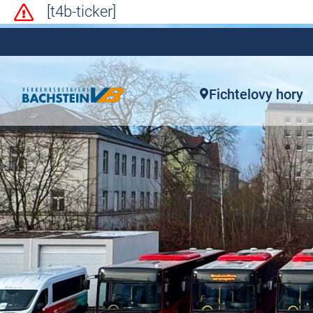
[t4b-ticker]
Fichtelovy hory