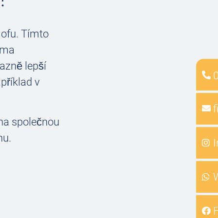
Hofu. Tímto
běma
azně lepší
příklad v
f
ena společnou
nu.