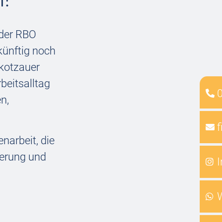
 der RBO
künftig noch
kotzauer
beitsalltag
n,
f
narbeit, die
serung und