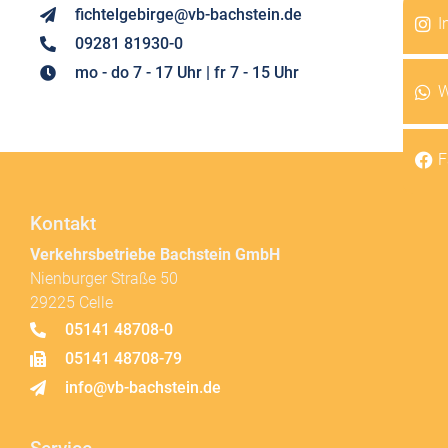
fichtelgebirge@vb-bachstein.de
I
09281 81930-0
mo - do 7 - 17 Uhr | fr 7 - 15 Uhr
W
F
Kontakt
Verkehrsbetriebe Bachstein GmbH
Nienburger Straße 50
29225 Celle
05141 48708-0
05141 48708-79
info@vb-bachstein.de