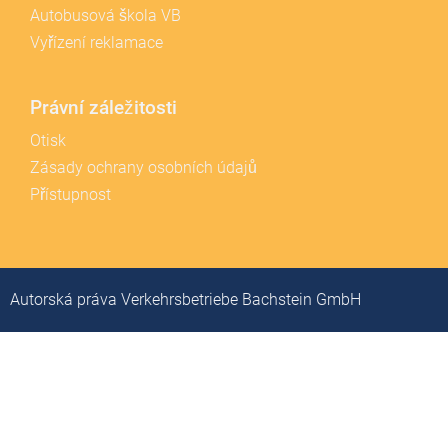
Autobusová škola VB
Vyřízení reklamace
Právní záležitosti
Otisk
Zásady ochrany osobních údajů
Přístupnost
Autorská práva Verkehrsbetriebe Bachstein GmbH