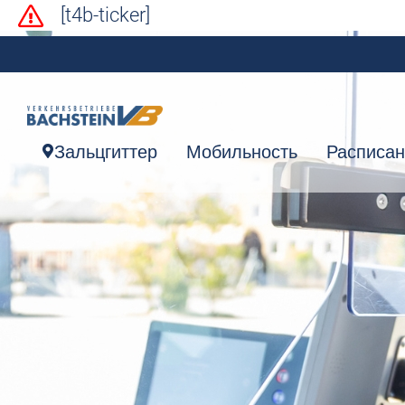
[t4b-ticker]
Зальцгиттер
Мобильность
Расписа