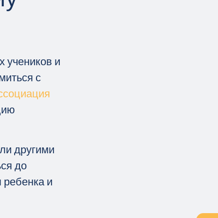
х учеников и
миться с
ссоциация
цию
или другими
ся до
 ребенка и