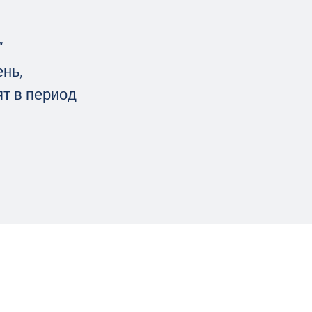
“
нь,
ят в период