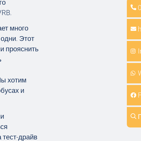
го
VRB.
ает много
 одни. Этот
 и прояснить
ь
Мы хотим
обусах и
 и
ься
 тест-драйв