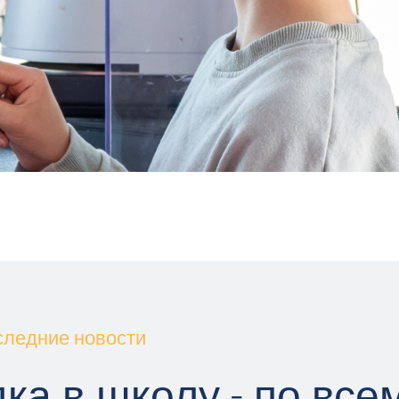
следние новости
ка в школу - по все