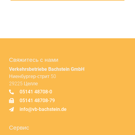
Свяжитесь с нами
Verkehrsbetriebe Bachstein GmbH
Ниенбургер-стрит 50
29225 Целле
05141 48708-0
05141 48708-79
info@vb-bachstein.de
Сервис