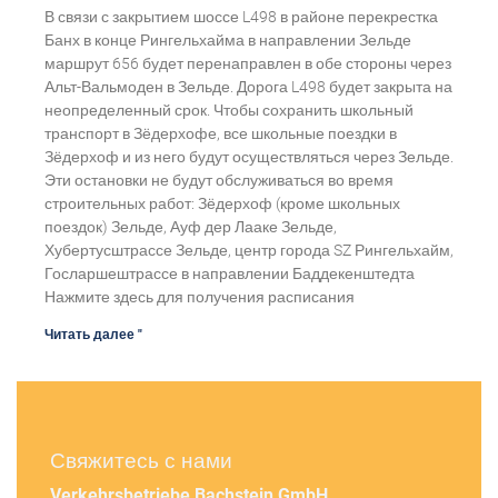
В связи с закрытием шоссе L498 в районе перекрестка
Банх в конце Рингельхайма в направлении Зельде
маршрут 656 будет перенаправлен в обе стороны через
Альт-Вальмоден в Зельде. Дорога L498 будет закрыта на
неопределенный срок. Чтобы сохранить школьный
транспорт в Зёдерхофе, все школьные поездки в
Зёдерхоф и из него будут осуществляться через Зельде.
Эти остановки не будут обслуживаться во время
строительных работ: Зёдерхоф (кроме школьных
поездок) Зельде, Ауф дер Лааке Зельде,
Хубертусштрассе Зельде, центр города SZ Рингельхайм,
Госларшештрассе в направлении Баддекенштедта
Нажмите здесь для получения расписания
Читать далее "
Свяжитесь с нами
Verkehrsbetriebe Bachstein GmbH