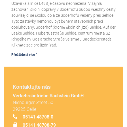
Uzavírka silnice L498 je časově neomezená. V zájmu
zachování školní dopravy v Söderhofu budou všechny cesty
související se školou do a ze Söderhofu vedeny přes Sehlde.
Tyto zastávky nemohou být během stavebních prací
obsluhovány: Söderhof (kromě školních jízd) Sehlde, Auf der
Laake Sehlde, Hubertusstraße Sehlde, centrum města SZ
Ringelheim, Goslarsche Straße ve směru Baddeckenstedt
Klikněte zde pro jízdní řád.
Přečtěte si více "
Kontaktujte nás
Verkehrsbetriebe Bachstein GmbH
Nienburger Street 50
29225 Celle
05141 48708-0
05141 48708-79