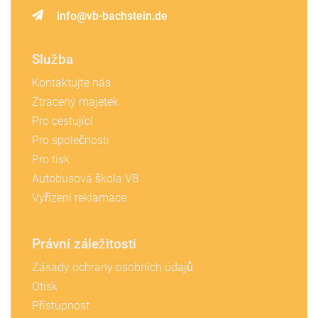
info@vb-bachstein.de
Služba
Kontaktujte nás
Ztracený majetek
Pro cestující
Pro společnosti
Pro tisk
Autobusová škola VB
Vyřízení reklamace
Právní záležitosti
Zásady ochrany osobních údajů
Otisk
Přístupnost