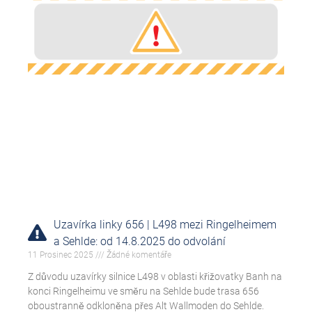
Uzavírka linky 656 | L498 mezi Ringelheimem
a Sehlde: od 14.8.2025 do odvolání
11 Prosinec 2025
Žádné komentáře
Z důvodu uzavírky silnice L498 v oblasti křižovatky Banh na
konci Ringelheimu ve směru na Sehlde bude trasa 656
oboustranně odkloněna přes Alt Wallmoden do Sehlde.