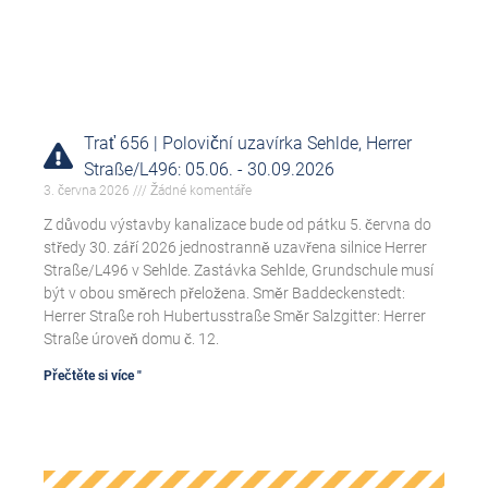
Trať 656 | Poloviční uzavírka Sehlde, Herrer
Straße/L496: 05.06. - 30.09.2026
3. června 2026
Žádné komentáře
Z důvodu výstavby kanalizace bude od pátku 5. června do
středy 30. září 2026 jednostranně uzavřena silnice Herrer
Straße/L496 v Sehlde. Zastávka Sehlde, Grundschule musí
být v obou směrech přeložena. Směr Baddeckenstedt:
Herrer Straße roh Hubertusstraße Směr Salzgitter: Herrer
Straße úroveň domu č. 12.
Přečtěte si více "