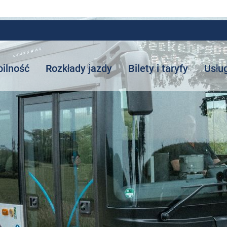
ilność
Rozkłady jazdy
Bilety i taryfy
Usłu