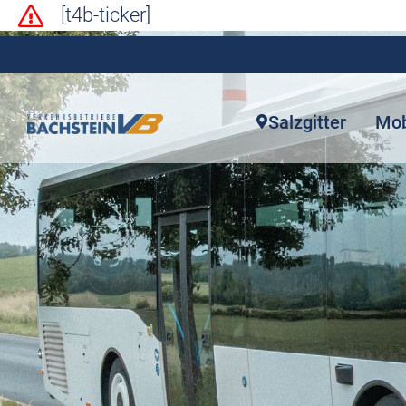
[t4b-ticker]
Salzgitter
Mob