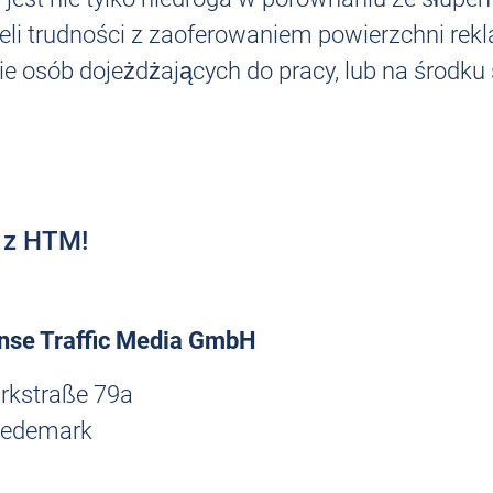
ieli trudności z zaoferowaniem powierzchni r
ie osób dojeżdżających do pracy, lub na środk
ę z HTM!
se Traffic Media GmbH
kstraße 79a
edemark