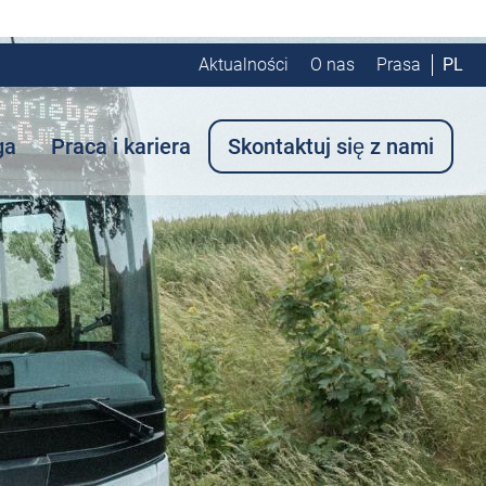
Aktualności
O nas
Prasa
PL
ga
Praca i kariera
Skontaktuj się z nami