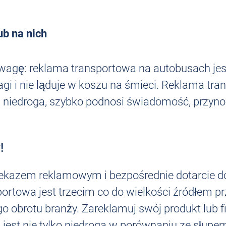
ub na nich
uwagę: reklama transportowa na autobusach je
gi i nie ląduje w koszu na śmieci. Reklama tra
 i niedroga, szybko podnosi świadomość, przyn
!
rzekazem reklamowym i bezpośrednie dotarcie 
portowa jest trzecim co do wielkości źródłem 
 obrotu branży. Zareklamuj swój produkt lub fi
jest nie tylko niedroga w porównaniu ze słup