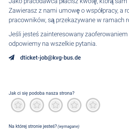
Jako pracodawca płacisz kwotę, którą sam 
Zawierasz z nami umowę o współpracy, a roz
pracowników, są przekazywane w ramach rozl
Jeśli jesteś zainteresowany zaoferowaniem
odpowiemy na wszelkie pytania.
dticket-job@kvg-bus.de
Jak ci się podoba nasza strona?
Okropny
Niedobrze
Neutralny
Przeważnie dobry
Znakomity
Na której stronie jesteś?
(wymagane)