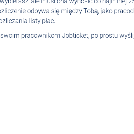
wybierasz, ale musi ona wynosić co najmniej 2
liczenie odbywa się między Tobą, jako pracoda
iczania listy płac.
 swoim pracownikom Jobticket, po prostu wyśli