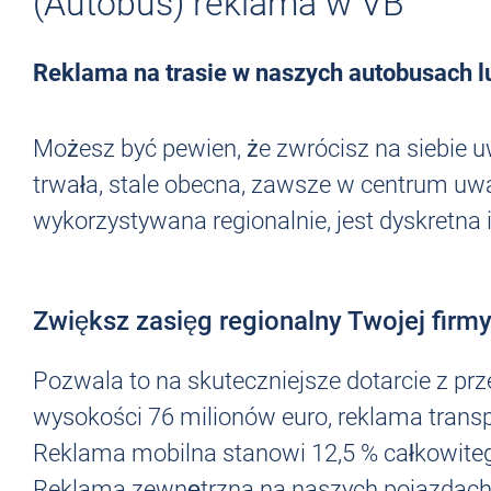
(Autobus) reklama w VB
Reklama na trasie w naszych autobusach l
Możesz być pewien, że zwrócisz na siebie 
trwała, stale obecna, zawsze w centrum uwa
wykorzystywana regionalnie, jest dyskretna
Zwiększ zasięg regionalny Twojej firmy
Pozwala to na skuteczniejsze dotarcie z p
wysokości 76 milionów euro, reklama trans
Reklama mobilna stanowi 12,5 % całkowitego
Reklama zewnętrzna na naszych pojazdach 