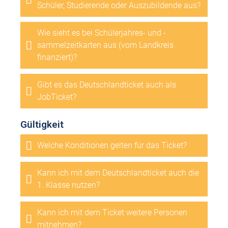
Schüler, Studierende oder Auszubildende aus?
Wie sieht es bei Schülerjahres- und -
sammelzeitkarten aus (vom Landkreis
finanziert)?
Gibt es das Deutschlandticket auch als
JobTicket?
Gültigkeit
Welche Konditionen gelten für das Ticket?
Kann ich mit dem Deutschlandticket auch die
1. Klasse nutzen?
Kann ich mit dem Ticket weitere Personen
mitnehmen?