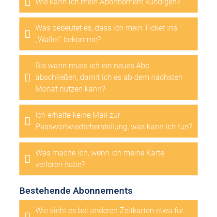
Wie kann ich mein Abonnement kündigen?
Was bedeutet es, dass ich mein Ticket ins
„Wallet“ bekomme?
Bis wann muss ich ein neues Abo
abschließen, damit ich es ab dem nächsten
Monat nutzen kann?
Ich erhalte keine Mail zur
Passwortwiederherstellung, was kann ich tun?
Was mache ich, wenn ich meine Karte
verloren habe?
Bestehende Abonnements
Wie sieht es bei anderen Zeitkarten etwa für