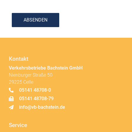
ABSENDEN
Kontakt
Verkehrsbetriebe Bachstein GmbH
Nienburger Straße 50
29225 Celle
05141 48708-0
05141 48708-79
info@vb-bachstein.de
Service