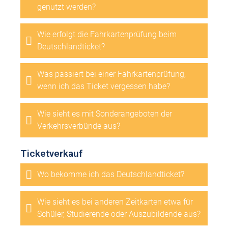
genutzt werden?
Wie erfolgt die Fahrkartenprüfung beim
Deutschlandticket?
Was passiert bei einer Fahrkartenprüfung,
wenn ich das Ticket vergessen habe?
Wie sieht es mit Sonderangeboten der
Verkehrsverbünde aus?
Ticketverkauf
Wo bekomme ich das Deutschlandticket?
Wie sieht es bei anderen Zeitkarten etwa für
Schüler, Studierende oder Auszubildende aus?