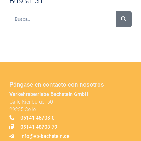
Buscar en
Póngase en contacto con nosotros
Verkehrsbetriebe Bachstein GmbH
Calle Nienburger 50
29225 Celle
05141 48708-0
05141 48708-79
info@vb-bachstein.de