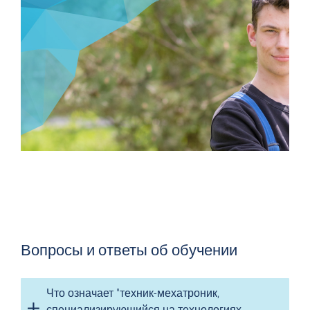
Нет ли у вас образования по
специальности "мехатроника
автотранспорта"? (м/ф/д)
> ВЕРНУТЬСЯ К УЧЕБНЫМ
ПРОФЕССИЯМ
Вопросы и ответы об обучении
Что означает "техник-мехатроник,
специализирующийся на технологиях