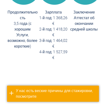
Продолжительно
Зарплата
Заключение
е
сть
1-й год: 1 368,26
Аттестат об
альн
3,5 года (с
€
окончании
е в
хорошим
2-й год: 1 418,20
средней школы
и с
Услуги,
€
возможно, более
3-й год: 1 464,02
короткие)
€
4-й год: 1 527,59
€
У нас есть веские причины для стажировки,
посмотрите: