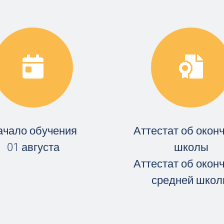
ачало обучения
Аттестат об окон
01 августа
школы
Аттестат об окон
средней шко