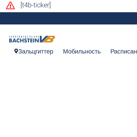
[t4b-ticker]
Зальцгиттер
Мобильность
Расписа