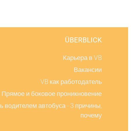
ÜBERBLICK
Карьера в VB
Вакансии
VB как работодатель
Прямое и боковое проникновение
ь водителем автобуса - 3 причины,
почему