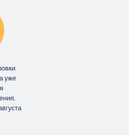
ровки
а уже
я
ения,
августа