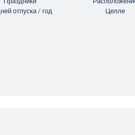
Праздники
Расположени
дней отпуска / год
Целле