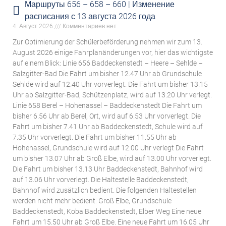
Маршруты 656 – 658 – 660 | Изменение
расписания с 13 августа 2026 года
4. Август 2026
Комментариев нет
Zur Optimierung der Schülerbeförderung nehmen wir zum 13.
August 2026 einige Fahrplanänderungen vor, hier das wichtigste
auf einem Blick: Linie 656 Baddeckenstedt – Heere – Sehlde –
Salzgitter-Bad Die Fahrt um bisher 12.47 Uhr ab Grundschule
Sehlde wird auf 12.40 Uhr vorverlegt. Die Fahrt um bisher 13.15
Uhr ab Salzgitter-Bad, Schützenplatz, wird auf 13.20 Uhr verlegt.
Linie 658 Berel – Hohenassel – Baddeckenstedt Die Fahrt um
bisher 6.56 Uhr ab Berel, Ort, wird auf 6.53 Uhr vorverlegt. Die
Fahrt um bisher 7.41 Uhr ab Baddeckenstedt, Schule wird auf
7.35 Uhr vorverlegt. Die Fahrt um bisher 11.55 Uhr ab
Hohenassel, Grundschule wird auf 12.00 Uhr verlegt Die Fahrt
um bisher 13.07 Uhr ab Groß Elbe, wird auf 13.00 Uhr vorverlegt.
Die Fahrt um bisher 13.13 Uhr Baddeckenstedt, Bahnhof wird
auf 13.06 Uhr vorverlegt. Die Haltestelle Baddeckenstedt,
Bahnhof wird zusätzlich bedient. Die folgenden Haltestellen
werden nicht mehr bedient: Groß Elbe, Grundschule
Baddeckenstedt, Koba Baddeckenstedt, Elber Weg Eine neue
Fahrt um 15.50 Uhr ab Groß Elbe. Eine neue Fahrt um 16.05 Uhr