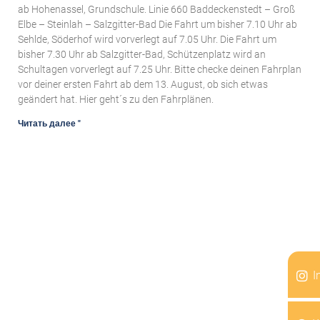
ab Hohenassel, Grundschule. Linie 660 Baddeckenstedt – Groß
Elbe – Steinlah – Salzgitter-Bad Die Fahrt um bisher 7.10 Uhr ab
Sehlde, Söderhof wird vorverlegt auf 7.05 Uhr. Die Fahrt um
bisher 7.30 Uhr ab Salzgitter-Bad, Schützenplatz wird an
Schultagen vorverlegt auf 7.25 Uhr. Bitte checke deinen Fahrplan
vor deiner ersten Fahrt ab dem 13. August, ob sich etwas
geändert hat. Hier geht´s zu den Fahrplänen.
Читать далее "
I