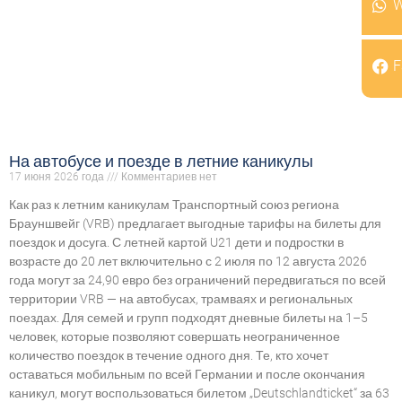
W
F
На автобусе и поезде в летние каникулы
17 июня 2026 года
Комментариев нет
Как раз к летним каникулам Транспортный союз региона
Брауншвейг (VRB) предлагает выгодные тарифы на билеты для
поездок и досуга. С летней картой U21 дети и подростки в
возрасте до 20 лет включительно с 2 июля по 12 августа 2026
года могут за 24,90 евро без ограничений передвигаться по всей
территории VRB — на автобусах, трамваях и региональных
поездах. Для семей и групп подходят дневные билеты на 1–5
человек, которые позволяют совершать неограниченное
количество поездок в течение одного дня. Те, кто хочет
оставаться мобильным по всей Германии и после окончания
каникул, могут воспользоваться билетом „Deutschlandticket“ за 63