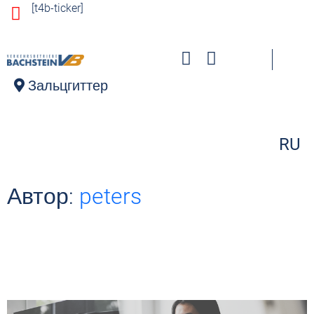
[t4b-ticker]
д
е
р
ж
и
Зальцгиттер
м
о
м
RU
у
Автор:
peters