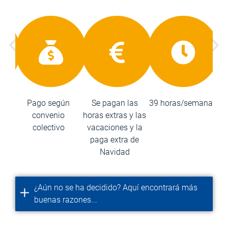
uta
Pago según
Se pagan las
39 horas/semana
convenio
horas extras y las
colectivo
vacaciones y la
paga extra de
Navidad
¿Aún no se ha decidido? Aquí encontrará más
buenas razones...