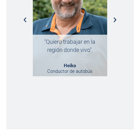
„Acabé
casualida
"Quiero trabajar en la
hoy 
región donde vivo".
arrep
Heiko
Conductor de autobús
Market