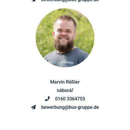
Marvin Rößler
náborář
0160 3364753
bewerbung@bus-gruppe.de