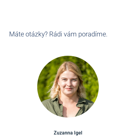
Existuje mnoho dobrých důvodů, proč se
stát řidičem autobusu.
Zjistěte to!
Máte otázky? Rádi vám poradíme.
INFORMOVAT NYNÍ
Zuzanna Igel