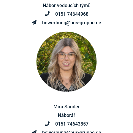
Nábor vedoucích týmů
0151 74644968
bewerbung@bus-gruppe.de
Mira Sander
Náborář
0151 74643857
bewerbung@bus-gruppe.de