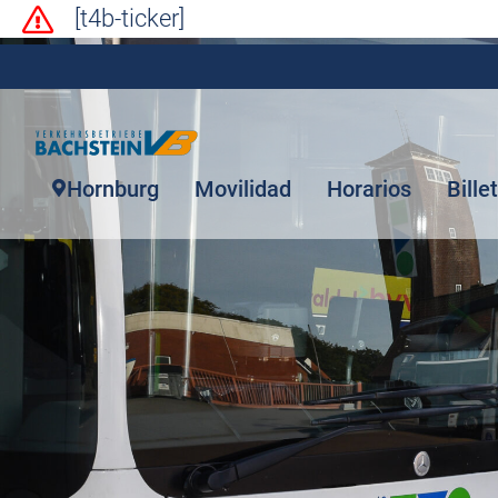
[t4b-ticker]
Hornburg
Movilidad
Horarios
Bille