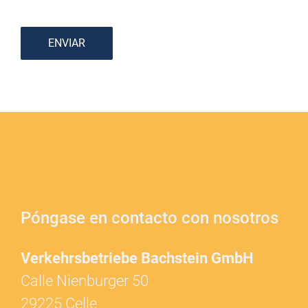
ENVIAR
Póngase en contacto con nosotros
Verkehrsbetriebe Bachstein GmbH
Calle Nienburger 50
29225 Celle