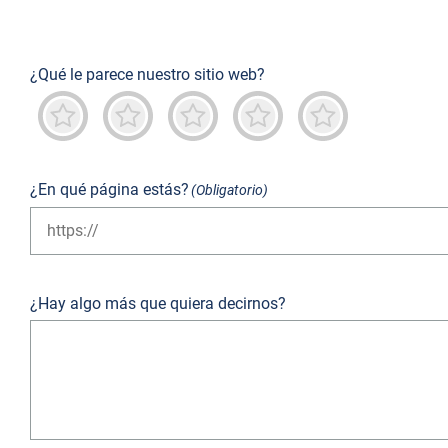
¿Qué le parece nuestro sitio web?
Terrible
No es bueno
Neutro
Predominantemente buen
Destacado
¿En qué página estás?
(Obligatorio)
¿Hay algo más que quiera decirnos?