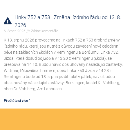
Linky 752 a 753 | Změna jízdního řádu od 13. 8.
2026
6. Srpen 2026
Žádné komentáře
K 13. srpnu 2026 provedeme na linkách 752 a 753 drobné změny
jízdního řádu, které jsou nutné z důvodu zavedení nové celodenní
péče na základních školách v Remlingenu a Börßumu. Linka 752:
Jízda, která dosud odjížděla v 13:20 z Remlingenu (škola), se
přesouvá na 14:10. Budou navíc obsluhovány následující zastávky:
Wittmar, tělocvična Timmern, obec Linka 753 Jízda v 14:28 z
Remlingenu bude od 13. srpna jezdit také v pátek, navíc budou
obsluhovány následující zastávky: Berklingen, kostel Kl. Vahlberg,
obec Gr. Vahlberg, Am Lahbusch
Přečtěte si více "