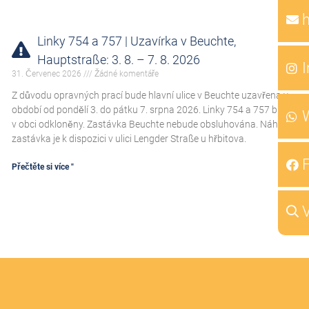
Linky 754 a 757 | Uzavírka v Beuchte,
Hauptstraße: 3. 8. – 7. 8. 2026
31. Červenec 2026
Žádné komentáře
Z důvodu opravných prací bude hlavní ulice v Beuchte uzavřena v
období od pondělí 3. do pátku 7. srpna 2026. Linky 754 a 757 budou
v obci odkloněny. Zastávka Beuchte nebude obsluhována. Náhradní
zastávka je k dispozici v ulici Lengder Straße u hřbitova.
Přečtěte si více "