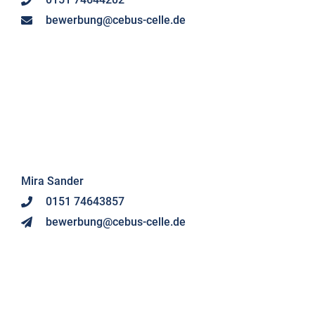
Mira Sander
0151 74643857
bewerbung@cebus-celle.de
Marvin Rößler
0160 3364753
bewerbung@cebus-celle.de
Kein Bock zu telefonieren?
Schreib uns einfach. Wir melden uns.