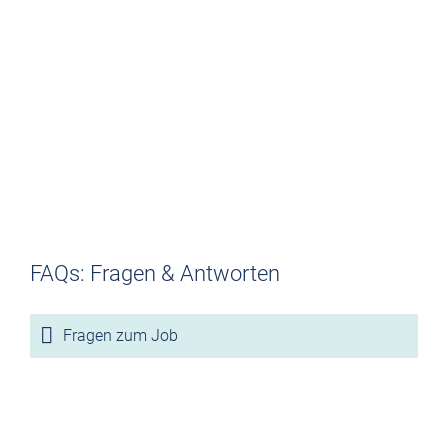
Kontakt
Verkehrsbetriebe Bachstein GmbH
Nienburger Straße 50
29225 Celle
05141 48708-0
05141 48708-79
info@vb-bachstein.de
Service
Kontakt
Fundsachen