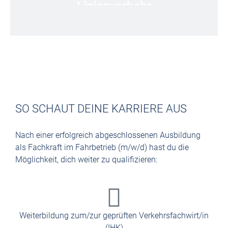
Linienverkehr
Du fährst und überwachst unsere Busse im
Du
Linienverkehr.
SO SCHAUT DEINE KARRIERE AUS
Nach einer erfolgreich abgeschlossenen Ausbildung
als Fachkraft im Fahrbetrieb (m/w/d) hast du die
Möglichkeit, dich weiter zu qualifizieren:
Weiterbildung zum/zur geprüften Verkehrsfachwirt/in
(IHK)