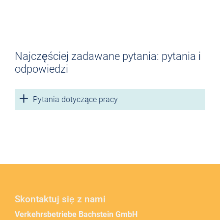
Znajdź praktykę, która Ci odpowiada. Pozwól nam sobie
doradzić.
Najczęściej zadawane pytania: pytania i
Powrót do przeglądu szkoleń
odpowiedzi
Pytania dotyczące pracy
Skontaktuj się z nami
Verkehrsbetriebe Bachstein GmbH