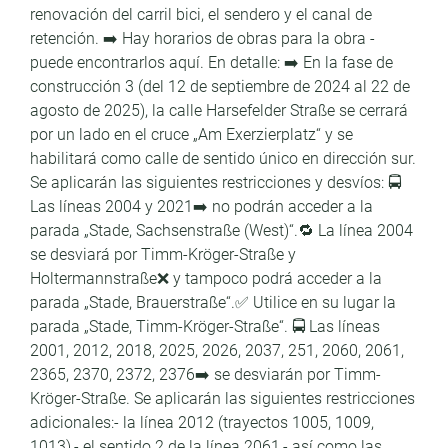
renovación del carril bici, el sendero y el canal de
retención. ➡️ Hay horarios de obras para la obra -
puede encontrarlos aquí. En detalle: ➡️ En la fase de
construcción 3 (del 12 de septiembre de 2024 al 22 de
agosto de 2025), la calle Harsefelder Straße se cerrará
por un lado en el cruce „Am Exerzierplatz“ y se
habilitará como calle de sentido único en dirección sur.
Se aplicarán las siguientes restricciones y desvíos: 🚍
Las líneas 2004 y 2021➡️ no podrán acceder a la
parada „Stade, Sachsenstraße (West)“.🔁 La línea 2004
se desviará por Timm-Kröger-Straße y
Holtermannstraße❌ y tampoco podrá acceder a la
parada „Stade, Brauerstraße“.✅ Utilice en su lugar la
parada „Stade, Timm-Kröger-Straße“. 🚍 Las líneas
2001, 2012, 2018, 2025, 2026, 2037, 251, 2060, 2061,
2365, 2370, 2372, 2376➡️ se desviarán por Timm-
Kröger-Straße. Se aplicarán las siguientes restricciones
adicionales:- la línea 2012 (trayectos 1005, 1009,
1013),- el sentido 2 de la línea 2061,- así como las