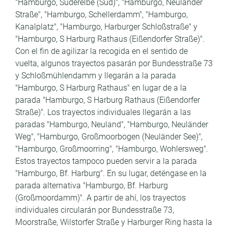
"Hamburgo, Süderelbe (Süd)", "Hamburgo, Neuländer
Straße", "Hamburgo, Schellerdamm", "Hamburgo,
Kanalplatz", "Hamburgo, Harburger Schloßstraße" y
"Hamburgo, S Harburg Rathaus (Eißendorfer Straße)".
Con el fin de agilizar la recogida en el sentido de
vuelta, algunos trayectos pasarán por Bundesstraße 73
y Schloßmühlendamm y llegarán a la parada
"Hamburgo, S Harburg Rathaus" en lugar de a la
parada "Hamburgo, S Harburg Rathaus (Eißendorfer
Straße)". Los trayectos individuales llegarán a las
paradas "Hamburgo, Neuland", "Hamburgo, Neuländer
Weg", "Hamburgo, Großmoorbogen (Neuländer See)",
"Hamburgo, Großmoorring", "Hamburgo, Wohlersweg".
Estos trayectos tampoco pueden servir a la parada
"Hamburgo, Bf. Harburg". En su lugar, deténgase en la
parada alternativa "Hamburgo, Bf. Harburg
(Großmoordamm)". A partir de ahí, los trayectos
individuales circularán por Bundesstraße 73,
Moorstraße, Wilstorfer Straße y Harburger Ring hasta la