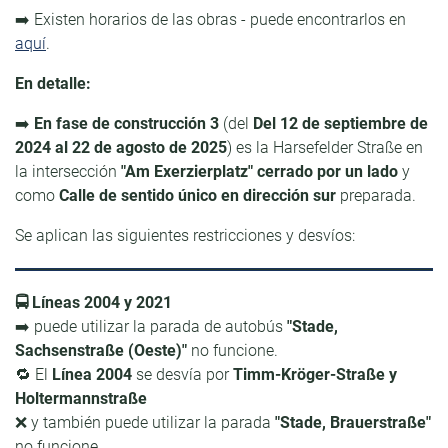
➡️ Existen horarios de las obras - puede encontrarlos en
aquí
.
En detalle:
➡️
En fase de construcción 3
(del
Del 12 de septiembre de
2024 al 22 de agosto de 2025
) es la Harsefelder Straße en
la intersección
"Am Exerzierplatz"
cerrado por un lado
y
como
Calle de sentido único en dirección sur
preparada.
Se aplican las siguientes restricciones y desvíos:
🚍 Líneas 2004 y 2021
➡️ puede utilizar la parada de autobús
"Stade,
Sachsenstraße (Oeste)"
no funcione.
🔁 El
Línea 2004
se desvía por
Timm-Kröger-Straße y
Holtermannstraße
❌ y también puede utilizar la parada
"Stade, Brauerstraße"
no funcione.