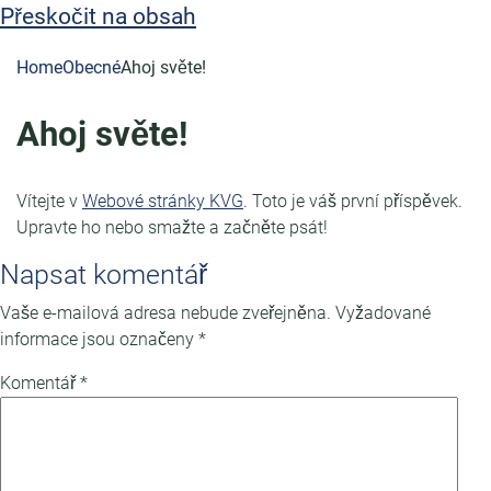
a
Přeskočit na obsah
o
Home
Obecné
Ahoj světe!
b
s
Ahoj světe!
a
h
Vítejte v
Webové stránky KVG
. Toto je váš první příspěvek.
Upravte ho nebo smažte a začněte psát!
Napsat komentář
Vaše e-mailová adresa nebude zveřejněna.
Vyžadované
informace jsou označeny
*
Komentář
*