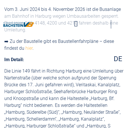
s
Vom 3. Juni 2024 bis 4. November 2026 ist die Busanlage
p
am Bahnhof in Harburg wegen Umbausarbeiten gesperrt.
ri
Die Linien 149, 4148, 4200 und 4210 fahren deshalb eine
Umleitung.
n
g
➡️ Zu der Baustelle gibt es Baustellenfahrpläne – diese
e
findest du
hier
.
n
DE
Im Detail:
Die Linie 149 fährt in Richtung Harburg eine Umleitung über
Nartenstraße (über welche schon aufgrund der Sperrung
Brücke des 17. Juni gefahren wird), Veritaskai, Kanalplatz,
Harburger Schloßstraße, Seehafenbrücke Harburger Ring
und Knoopstraße und kann die Haltestelle „Harburg, Bf.
Harburg“ nicht bedienen. Es werden die Haltestellen
„Hamburg, Süderelbe (Süd)“, „Hamburg, Neuländer Straße“,
„Hamburg, Schellerdamm“, „Hamburg, Kanalplatz“,
„Hamburg, Harburger Schloßstraße“ und „Hamburg, S