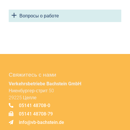
Вопросы о работе
Свяжитесь с нами
Verkehrsbetriebe Bachstein GmbH
Ниенбургер-стрит 50
29225 Целле
05141 48708-0
05141 48708-79
info@vb-bachstein.de