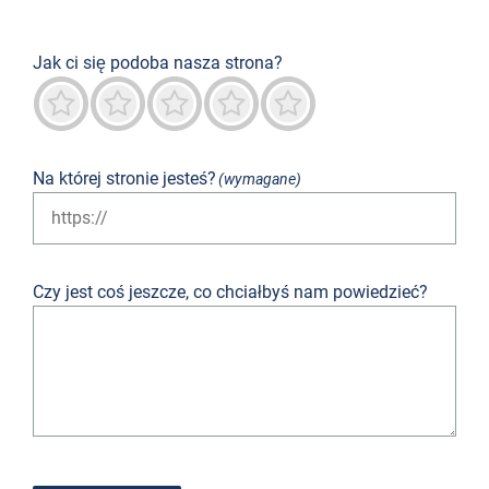
Jak ci się podoba nasza strona?
Okropny
Niedobrze
Neutralny
Przeważnie dobry
Znakomity
Na której stronie jesteś?
(wymagane)
Czy jest coś jeszcze, co chciałbyś nam powiedzieć?