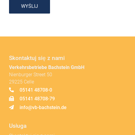
WYŚLIJ
Skontaktuj się z nami
Verkehrsbetriebe Bachstein GmbH
Nienburger Street 50
29225 Celle
05141 48708-0
05141 48708-79
info@vb-bachstein.de
Usługa